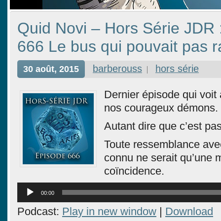
Quid Novi – Hors Série JDR 
666 Le bus qui pouvait pas ra
barberouss
hors série
30 août, 2015
Dernier épisode qui voit a
nos courageux démons.
Autant dire que c’est pa
Toute ressemblance avec
connu ne serait qu’une 
coïncidence.
Lecteur
00:00
audio
Podcast:
Play in new window
|
Download