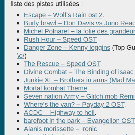
liste des pistes utilisées :
Escape – Wolf’s Rain ost 2
.
Burly brawl – Don Davis vs Juno Reac
Michel Polnaref – la folie des grandeu
Rush Hour – Speed OST
Danger Zone – Kenny loggins
(Top G
\o/
)
The Rescue – Speed OST
.
Divine Combat – The Binding of isaac
Junkie XL – Brothers in arms (Mad Ma
Mortal kombat Theme
Seven nation Army – Glitch mob Remi
Where’s the van? – Payday 2 OST
.
ACDC – Highway to hell
.
barefoot in the park – Evangelion OST
Alanis morissette – Ironic