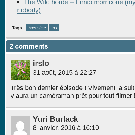
The Wild horde – Ennio morricone (m
nobody)
.
Tags:
hors série
ins
2 comments
irslo
31 août, 2015 à 22:27
Très bon dernier épisode ! Vivement la suite
y aura un caméraman prêt pour tout filmer 
Yuri Burlack
8 janvier, 2016 à 16:10