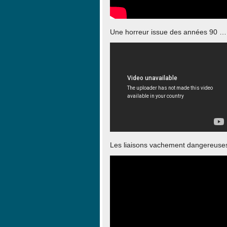
Une horreur issue des années 90 …
Les liaisons vachement dangereuse