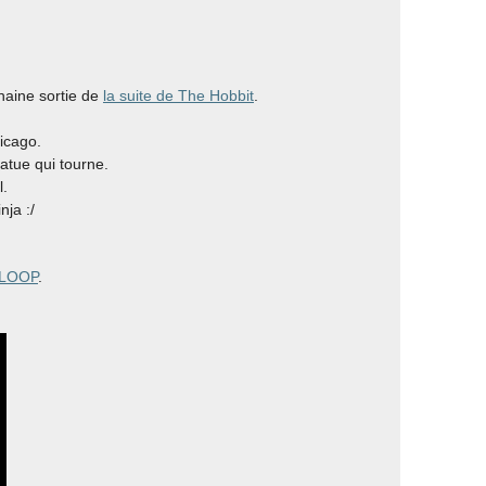
augmenter
ou
diminuer
le
haine sortie de
la suite de The Hobbit
.
volume.
icago.
tatue qui tourne.
l.
ja :/
LOOP
.