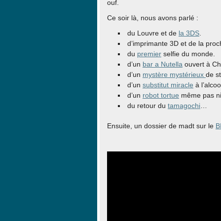
ouf.
Ce soir là, nous avons parlé :
du Louvre et de
la 3DS
.
d’imprimante 3D et de la proc
du
premier
selfie du monde.
d’un
bar a Nutella
ouvert à Ch
d’un
mystère mystérieux
de s
d’un
substitut miracle
à l’alcoo
d’un
robot tortue
même pas nin
du retour du
tamagochi
…
Ensuite, un dossier de madt sur le
B