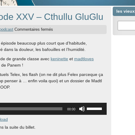
les vieu
ode XXV – Cthullu GluGlu
podcast
Commentaires fermés
 épisode beaucoup plus court que d’habitude,
é dans la douleur, les bafouilles et l’humidité.
ode de grande classe avec
keninette
et
madtloves
 de Panem !
tuels Telex, les flash (on ne dit plus Felex parceque ça
trop penser à … enfin voila quoi) et un dossier de Madtl
LOOP.
Utilisez
00:00
les
flèches
load
haut/bas
 la suite du billet.
pour