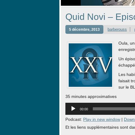
Quid Novi – Epis
barberouss
5 décembre, 2013
Oula, un
enregistr
Un épis
échappé
Les habi
faisait 
sur le B
35 minutes approximatives
Lecteur
00:00
audio
Podcast:
Play in new window
|
Down
Et les liens supplémentaires sont dans