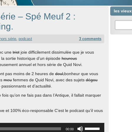
les vieu
érie – Spé Meuf 2 :
ing.
hors série
,
podcast
3 comments
vec une
trist
joie difficilement dissimulée que je vous
la sortie historique d’un épisode
heureus
usement annuel et hors série de Quid Novi.
ont pas moins de 2 heures de
doul,
bonheur que vous
es
meu
femmes de Quid Novi, avec des sujets
dégou
,
passionnants et d’actualité.
fois qu’on ne fais pas dans l’Antique, il fallait marquer
e et 100% éco-responsable C’est le podcast qu’il vous
Utilisez
00:00
les