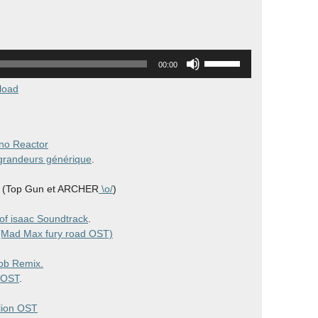
Utilisez
00:00
les
flèches
load
haut/bas
pour
augmenter
uno Reactor
ou
s grandeurs générique
.
diminuer
le
(Top Gun et ARCHER
\o/
)
volume.
of isaac Soundtrack
.
 (Mad Max fury road OST)
ob Remix.
 OST
.
elion OST