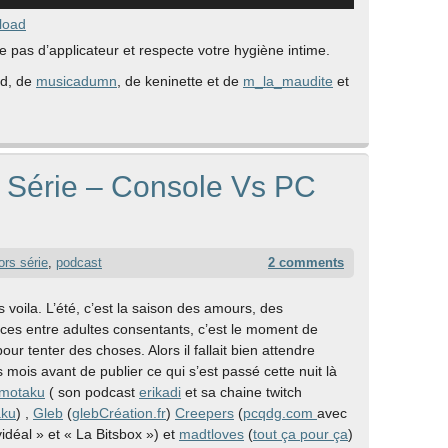
flèches
load
haut/bas
e pas d’applicateur et respecte votre hygiène intime.
pour
rd, de
musicadumn
, de keninette et de
m_la_maudite
et
augmenter
ou
diminuer
le
volume.
 Série – Console Vs PC
ors série
,
podcast
2 comments
s voila. L’été, c’est la saison des amours, des
ces entre adultes consentants, c’est le moment de
our tenter des choses. Alors il fallait bien attendre
 mois avant de publier ce qui s’est passé cette nuit là
motaku
( son podcast
erikadi
et sa chaine twitch
aku
) ,
Gleb
(
glebCréation.fr
)
Creepers
(
pcqdg.com
avec
vidéal » et « La Bitsbox ») et
madtloves
(
tout ça pour ça
)