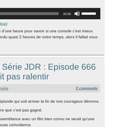
Utilisez
00:00
les
flèches
load
haut/bas
 d’une heure pour savoir si une console c’est mieux
pour
rdu quasi 2 heures de notre temps, alors il fallait vous
augmenter
ou
diminuer
le
volume.
 Série JDR : Episode 666
t pas ralentir
 série
2 comments
épisode qui voit arriver la fin de nos courageux démons.
ire que c’est pas gagné.
ssemblance avec un film bien connu ne serait qu’une
euse coïncidence.