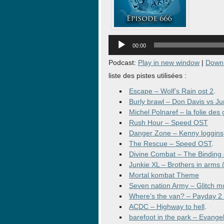
Lecteur
audio
00:00
Podcast:
Play in new window
|
Down
liste des pistes utilisées :
Escape – Wolf’s Rain ost 2
.
Burly brawl – Don Davis vs J
Michel Polnaref – la folie de
Rush Hour – Speed OST
Danger Zone – Kenny loggins
The Rescue – Speed OST
.
Divine Combat – The Binding 
Junkie XL – Brothers in arms
Mortal kombat Theme
Seven nation Army – Glitch m
Where’s the van? – Payday 2
ACDC – Highway to hell
.
barefoot in the park – Evang