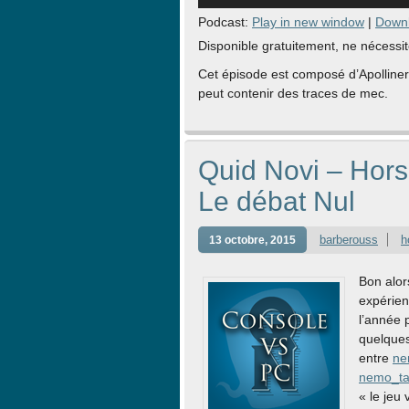
Podcast:
Play in new window
|
Down
Disponible gratuitement, ne nécessit
Cet épisode est composé d’Apolline
peut contenir des traces de mec.
Quid Novi – Hors
Le débat Nul
barberouss
h
13 octobre, 2015
Bon alor
expérien
l’année p
quelques
entre
ne
nemo_t
« le jeu 