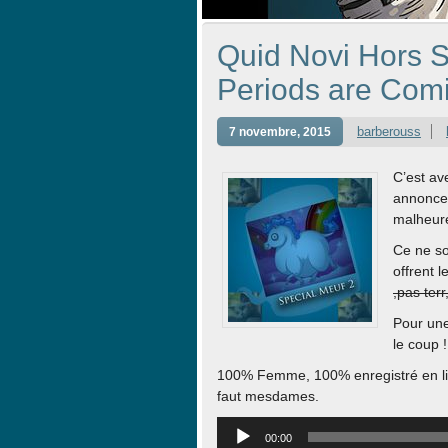
Quid Novi Hors S
Periods are Com
barberouss
7 novembre, 2015
C’est a
annonce 
malheure
Ce ne s
offrent l
,pas terr
Pour une 
le coup !
100% Femme, 100% enregistré en liv
faut mesdames.
Lecteur
00:00
audio