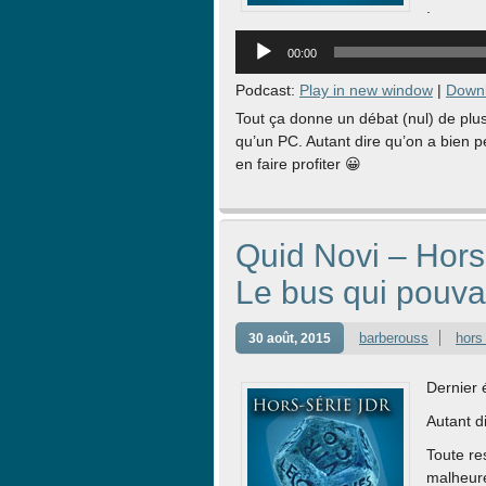
.
Lecteur
00:00
audio
Podcast:
Play in new window
|
Down
Tout ça donne un débat (nul) de plus
qu’un PC. Autant dire qu’on a bien pe
en faire profiter 😀
Quid Novi – Hors
Le bus qui pouvai
barberouss
hors
30 août, 2015
Dernier 
Autant d
Toute re
malheur