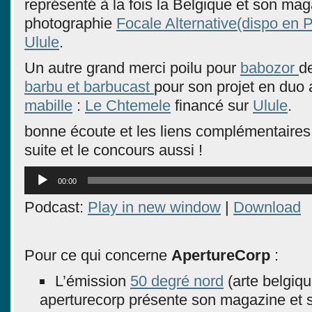
représenté à la fois la Belgique et son mag
photographie
Focale Alternative(dispo en 
Ulule
.
Un autre grand merci poilu pour
babozor
d
barbu et barbucast
pour son projet en duo
mabille
:
Le Chtemele
financé sur
Ulule
.
bonne écoute et les liens complémentaires
suite et le concours aussi !
Lecteur
00:00
audio
Podcast:
Play in new window
|
Download
Pour ce qui concerne
ApertureCorp
:
L’émission
50 degré nord
(arte belgiqu
aperturecorp présente son magazine et s