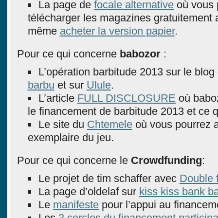
La page de
focale alternative
où vous 
télécharger les magazines gratuitement a
même
acheter la version papier
.
Pour ce qui concerne
babozor
:
L’opération barbitude 2013 sur le blog
barbu
et sur
Ulule
.
L’article
FULL DISCLOSURE
où baboz
le financement de barbitude 2013 et ce q
Le site du
Chtemele
où vous pourrez a
exemplaire du jeu.
Pour ce qui concerne le
Crowdfunding
:
Le projet de tim schaffer avec
Double 
La page d’oldelaf sur
kiss kiss bank b
Le
manifeste
pour l’appui au financemen
Les
3 cercles du financement participat