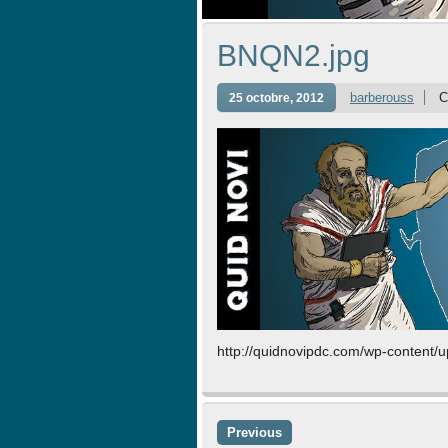
BNQN2.jpg
barberouss
C
25 octobre, 2012
http://quidnovipdc.com/wp-content
Previous