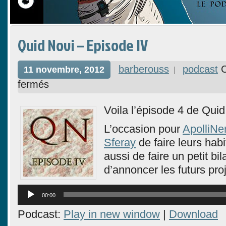
Quid Novi – Episode IV
barberouss
podcast
11 novembre, 2012
fermés
Voila l’épisode 4 de Quid
L’occasion pour
ApolliNe
Sferay
de faire leurs habi
aussi de faire un petit bil
d’annoncer les futurs proj
Lecteur
00:00
audio
Podcast:
Play in new window
|
Download