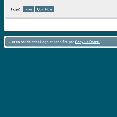
Tags:
bilan
Quid Novi
Comments are closed.
... et en sandalettes.Logo et bannière par
Gaby Le Dorze.