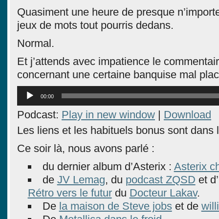
Quasiment une heure de presque n’import
jeux de mots tout pourris dedans.
Normal.
Et j’attends avec impatience le commentai
concernant une certaine banquise mal pla
Lecteur
00:00
audio
Podcast:
Play in new window
|
Download
Les liens et les habituels bonus sont dans la
Ce soir là, nous avons parlé :
du dernier album d’Asterix :
Asterix c
de
JV Lemag
, du
podcast ZQSD
et d’
Rétro vers le futur
du
Docteur Lakav
.
De
la maison de Steve jobs
et de
wil