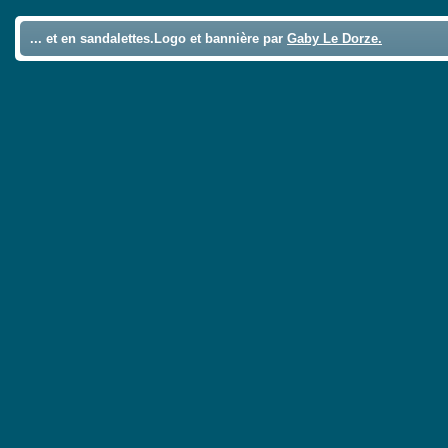
... et en sandalettes.Logo et bannière par
Gaby Le Dorze.