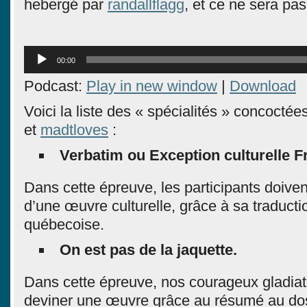
hebergé par
randallflagg
, et ce ne sera pa
Lecteur
00:00
audio
Podcast:
Play in new window
|
Download
Voici la liste des « spécialités » concoctée
et
madtloves
:
Verbatim ou Exception culturelle F
Dans cette épreuve, les participants doive
d’une œuvre culturelle, grâce à sa traductio
québecoise.
On est pas de la jaquette.
Dans cette épreuve, nos courageux gladiat
deviner une œuvre grâce au résumé au do