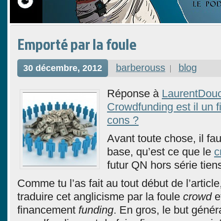
Emporté par la foule
barberouss
blog
30 décembre, 2012
Réponse à
LaurentDou
Crowdfunding est il un f
cons ?
Avant toute chose, il fau
base, qu’est ce que le
c
futur QN hors série tien
Comme tu l’as fait au tout début de l’article
traduire cet anglicisme par la foule
crowd
et
financement
funding
. En gros, le but génér