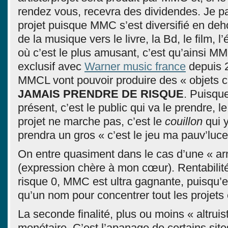
rendez vous, recevra des dividendes. Je par
projet puisque MMC s’est diversifié en de
de la musique vers le livre, la Bd, le film, l
où c’est le plus amusant, c’est qu’ainsi MM
exclusif avec
Warner music france
depuis 2
MMCL vont pouvoir produire des « objets c
JAMAIS PRENDRE DE RISQUE
. Puisqu
présent, c’est le public qui va le prendre, le
projet ne marche pas, c’est le
couillon
qui y
prendra un gros « c’est le jeu ma pauv’luce
On entre quasiment dans le cas d’une « a
(expression chère à mon cœur). Rentabili
risque 0, MMC est ultra gagnante, puisqu’e
qu’un nom pour concentrer tout les projets e
La seconde finalité, plus ou moins « altrui
monétaire. C’est l’apanage de certains site