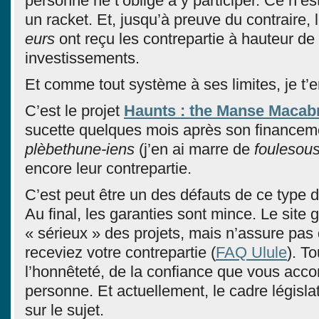
personne ne t’oblige à y participer. Ce n’est
un racket. Et, jusqu’à preuve du contraire, 
eurs
ont reçu les contrepartie à hauteur de 
investissements.
Et comme tout système à ses limites, je t’e
C’est le projet
Haunts : the Manse Macab
sucette quelques mois après son financem
plèbethune-iens
(j’en ai marre de
foulesou
encore leur contrepartie.
C’est peut être un des défauts de ce type 
Au final, les garanties sont mince. Le site g
« sérieux » des projets, mais n’assure pas
receviez votre contrepartie (
FAQ Ulule
). T
l’honnêteté, de la confiance que vous acco
personne. Et actuellement, le cadre législat
sur le sujet.