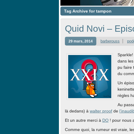
Tag Archive for tampon
Quid Novi – Epis
barberouss
pod
29 mars, 2014
Sparkle! 
dans les
pu faire
du com
Un épiso
keninett
règles h
Au pass
là dedans) à
walter proof
de
l’inaudi
Et un autre merci à
DO
! pour nous a
Comme quoi, la rumeur est vraie, le