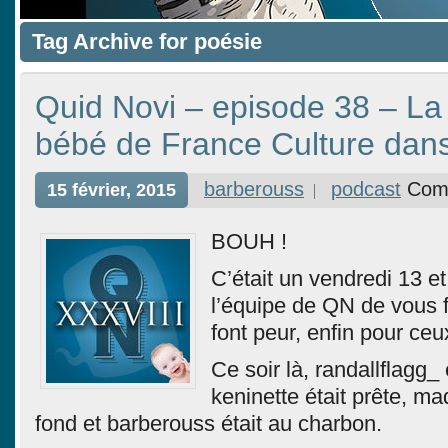
Tag Archive for poésie
Quid Novi – episode 38 – La
bébé de France Culture dans
barberouss
podcast
Com
15 février, 2015
BOUH !
C’était un vendredi 13 et
l’équipe de QN de vous f
font peur, enfin pour ceux
Ce soir là, randallflagg_
keninette était prête, ma
fond et barberouss était au charbon.