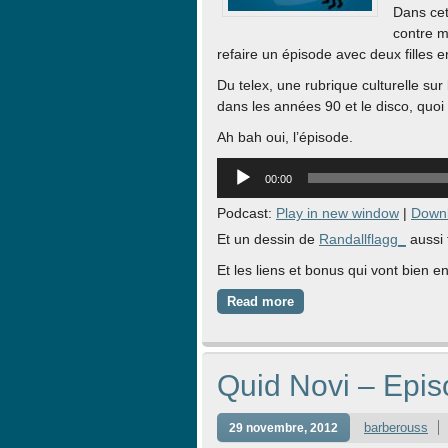
Dans cet
contre m
refaire un épisode avec deux filles
Du telex, une rubrique culturelle sur
dans les années 90 et le disco, quo
Ah bah oui, l’épisode.
Lecteur
00:00
audio
Podcast:
Play in new window
|
Down
Et un dessin de
Randallflagg_
aussi 
Et les liens et bonus qui vont bien e
Read more
Quid Novi – Epis
barberouss
29 novembre, 2012