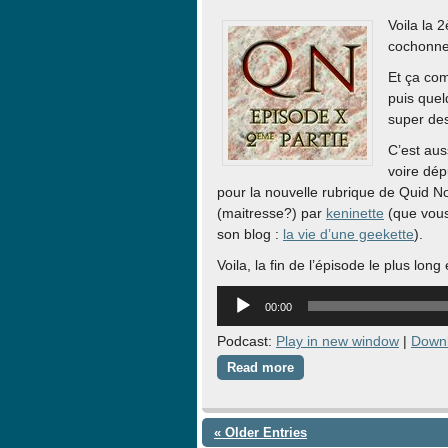
Voila la 
cochonne
Et ça com
puis quel
super de
C’est aus
voire dép
pour la nouvelle rubrique de Quid N
(maitresse?) par
keninette
(que vous
son blog :
la vie d’une geekette
).
Voila, la fin de l’épisode le plus long
Lecteur
00:00
audio
Podcast:
Play in new window
|
Down
Read more
« Older Entries