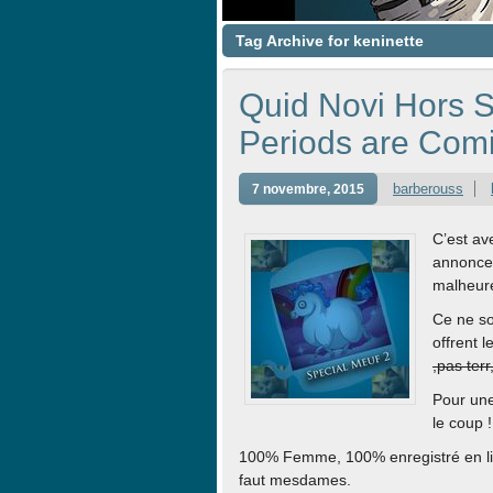
Tag Archive for keninette
Quid Novi Hors S
Periods are Com
barberouss
7 novembre, 2015
C’est a
annonce 
malheure
Ce ne s
offrent l
,pas terr
Pour une 
le coup !
100% Femme, 100% enregistré en liv
faut mesdames.