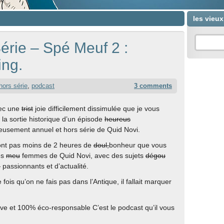
les vieu
érie – Spé Meuf 2 :
ing.
hors série
,
podcast
3 comments
vec une
trist
joie difficilement dissimulée que je vous
la sortie historique d’un épisode
heureus
usement annuel et hors série de Quid Novi.
ont pas moins de 2 heures de
doul,
bonheur que vous
es
meu
femmes de Quid Novi, avec des sujets
dégou
,
passionnants et d’actualité.
fois qu’on ne fais pas dans l’Antique, il fallait marquer
e et 100% éco-responsable C’est le podcast qu’il vous