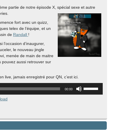
2ème partie de notre épisode X, spécial sexe et autre
ries.
mence fort avec un quizz,
ques telex de l’équipe, et un
ssin de
Randall
!
si l’occasion d’inaugurer,
uceler, le nouveau jingle
ovi, menée de main de maitre
 pouvez aussi retrouver sur
 en live, jamais enregistré pour QN, c’est ici.
Utilisez
00:00
les
flèches
load
haut/bas
pour
augmenter
ou
diminuer