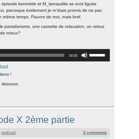
 épisode keninette et M_lamaudite se sont liguée
oi, parceque évidement je m’étais promis de ne pas
 en même temps. Pauvre de moi, mais bref.
 le pastafarisme, une cassette de relaxation, un retour
i de mieux?
Utilisez
00:00
les
flèches
load
haut/bas
tiens !
pour
n dessous.
augmenter
ou
diminuer
le
volume.
ode X 2ème partie
podcast
2 comments