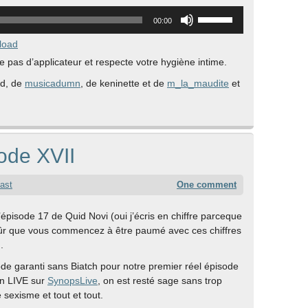
Utilisez
00:00
les
flèches
load
haut/bas
e pas d’applicateur et respecte votre hygiène intime.
pour
rd, de
musicadumn
, de keninette et de
m_la_maudite
et
augmenter
ou
diminuer
le
volume.
ode XVII
ast
One comment
l’épisode 17 de Quid Novi (oui j’écris en chiffre parceque
sûr que vous commencez à être paumé avec ces chiffres
.
de garanti sans Biatch pour notre premier réel épisode
en LIVE sur
SynopsLive
, on est resté sage sans trop
 sexisme et tout et tout.