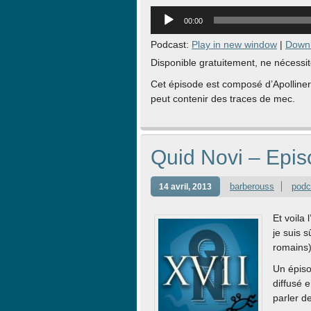
Lecteur
00:00
audio
Podcast:
Play in new window
|
Down
Disponible gratuitement, ne nécessit
Cet épisode est composé d’Apolline
peut contenir des traces de mec.
Quid Novi – Epis
barberouss
podc
14 avril, 2013
Et voila 
je suis 
romains)
Un épiso
diffusé 
parler de