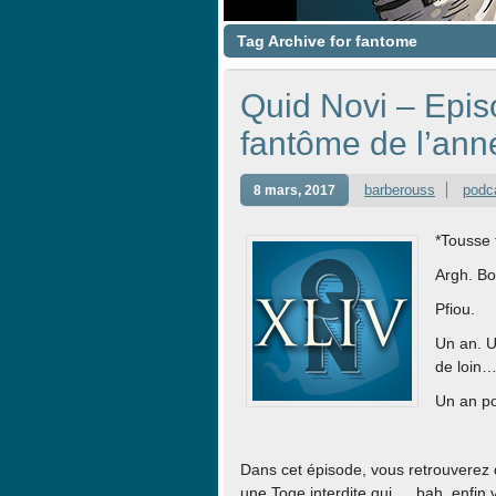
Tag Archive for fantome
Quid Novi – Epis
fantôme de l’ann
barberouss
podc
8 mars, 2017
*Tousse 
Argh. Bo
Pfiou.
Un an. U
de loin
Un an po
Dans cet épisode, vous retrouverez 
une Toge interdite qui … bah, enfin 