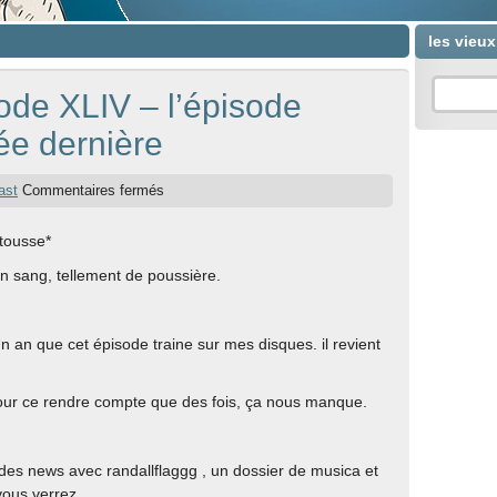
les vieu
ode XLIV – l’épisode
ée dernière
ast
Commentaires fermés
tousse*
n sang, tellement de poussière.
n an que cet épisode traine sur mes disques. il revient
…
ur ce rendre compte que des fois, ça nous manque.
des news avec randallflaggg , un dossier de musica et
vous verrez.