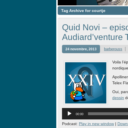
Tag Archive for courtje
Quid Novi – epis
Audiard’venture 
barberouss
24 novembre, 2013
Voila l’
nordique
Apolline
Telex Fl
Oui, par
dessin
de
Lecteur
audio
00:00
Podcast:
Play in new window
|
Down