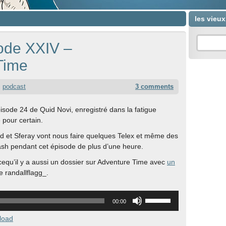
les vieu
ode XXIV –
Time
podcast
3 comments
épisode 24 de Quid Novi, enregistré dans la fatigue
 pour certain.
rd et Sferay vont nous faire quelques Telex et même des
ash pendant cet épisode de plus d’une heure.
cequ’il y a aussi un dossier sur Adventure Time avec
un
 randallflagg_.
Utilisez
00:00
les
flèches
load