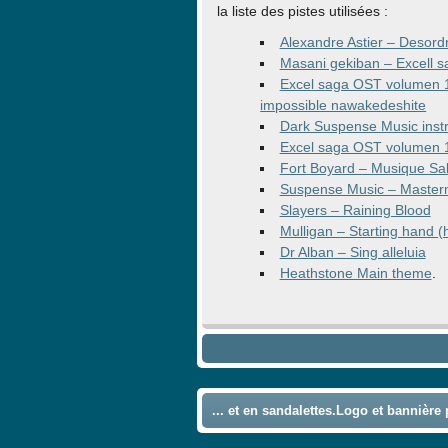
la liste des pistes utilisées :
Alexandre Astier – Desord
Masani gekiban – Excell 
Excel saga OST volumen 1
impossible nawakedeshite
Dark Suspense Music inst
Excel saga OST volumen 1 
Fort Boyard – Musique Sal
Suspense Music – Master
Slayers – Raining Blood
Mulligan – Starting hand 
Dr Alban – Sing alleluia
Heathstone Main theme
.
... et en sandalettes.Logo et bannière