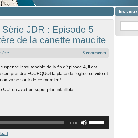
les vieu
 Série JDR : Episode 5
tère de la canette maudite
 série
3 comments
 suspense insoutenable de la fin d’épisode 4, il est
 comprendre POURQUOI la place de l’église se vide et
on va se sortir de ce merdier !
 OUI on avait un super plan infaillible.
Utilisez
00:00
les
flèches
load