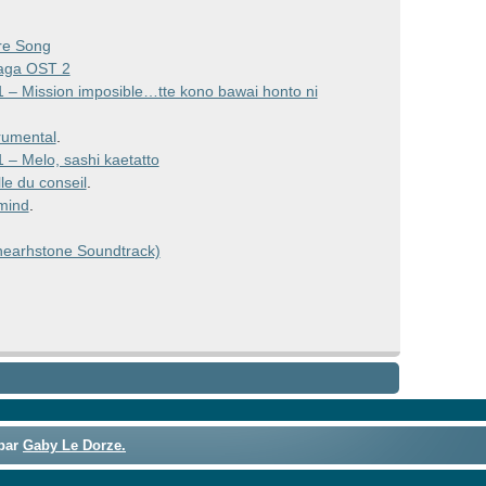
haut/bas
pour
re Song
augmenter
saga OST 2
ou
 – Mission imposible…tte kono bawai honto ni
diminuer
le
rumental
.
volume.
– Melo, sashi kaetatto
le du conseil
.
mind
.
(hearhstone Soundtrack)
 par
Gaby Le Dorze.