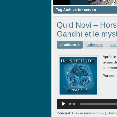
Tag Archive for cervoo
Quid Novi – Hors
Gandhi et le mys
barberouss
hors
23 août, 2015
Après le
temps de
comment 
Parceque
Lecteur
audio
00:00
Podcast:
Play in new window
|
Down