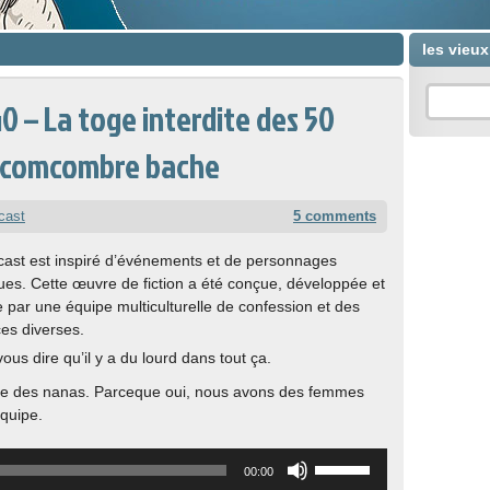
les vieu
0 – La toge interdite des 50
e comcombre bache
cast
5 comments
ast est inspiré d’événements et de personnages
ques. Cette œuvre de fiction a été conçue, développée et
e par une équipe multiculturelle de confession et des
es diverses.
ous dire qu’il y a du lourd dans tout ça.
e des nanas. Parceque oui, nous avons des femmes
équipe.
Utilisez
00:00
les