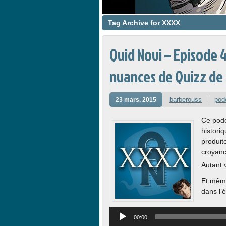
Tag Archive for XXXX
Quid Novi – Episode 4
nuances de Quizz d
barberouss
pod
23 mars, 2015
Ce podc
histori
produit
croyanc
Autant v
Et mêm
dans l’
Lecteur
audio
00:00