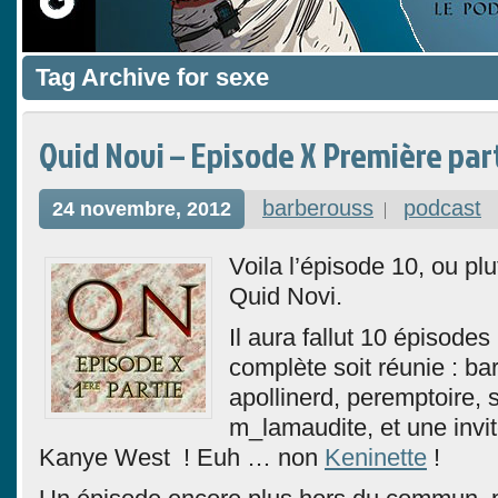
Tag Archive for sexe
Quid Novi – Episode X Première par
barberouss
podcast
24 novembre, 2012
Voila l’épisode 10, ou plu
Quid Novi.
Il aura fallut 10 épisodes
complète soit réunie : ba
apollinerd, peremptoire, s
m_lamaudite, et une invit
Kanye West ! Euh … non
Keninette
!