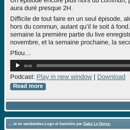
Un épisode encore plus hors du commun, p
aura duré presque 2H.
Difficile de tout faire en un seul épisode, al
hors du commun, autant qu’il le soit à fond
semaine la première partie du live enregist
novembre, et la semaine prochaine, la seco
Pfiou…
Lecteur
00:00
audio
Podcast:
Play in new window
|
Download
Read more
... et en sandalettes.Logo et bannière par
Gaby Le Dorze.