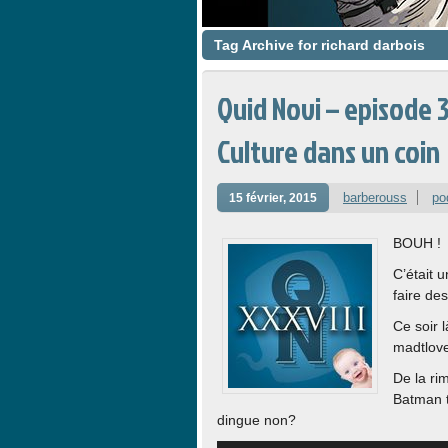
Tag Archive for richard darbois
Quid Novi – episode 
Culture dans un coin
barberouss
po
15 février, 2015
BOUH !
C’était 
faire des
Ce soir l
madtlove
De la ri
Batman t
dingue non?