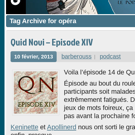
Tag Archive for opéra
Quid Novi – Episode XIV
barberouss
podcast
10 février, 2013
Voila l’épisode 14 de Qu
Épisode au bout du roul
participants soit malades
extrêmement fatigués. D
jeux de mots foireux, ça
pas avant la prochaine 
Keninette
et
Apollinerd
nous ont sorti le gra