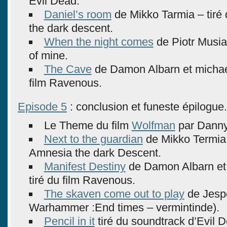
Evil Dead.
Daniel’s room
de Mikko Tarmia – tiré
the dark descent.
When the night comes
de Piotr Musial
of mine.
The Cave
de Damon Albarn et michae
film Ravenous.
Episode 5
: conclusion et funeste épilogue.
Le Theme du film
Wolfman
par Danny
Next to the guardian
de Mikko Termia 
Amnesia the dark Descent.
Manifest Destiny
de Damon Albarn et
tiré du film Ravenous.
The skaven come out to play
de Jespe
Warhammer :End times – vermintinde).
Pencil in it
tiré du soundtrack d’Evil 