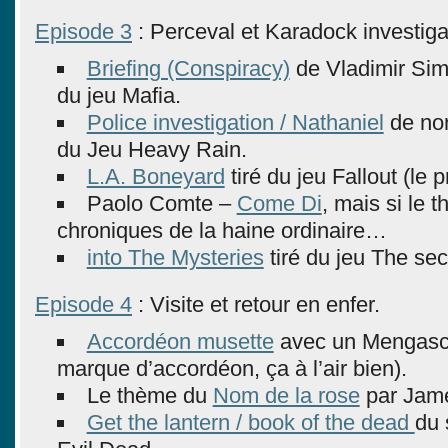
Episode 3
: Perceval et Karadock investiga
Briefing (Conspiracy)
de Vladimir Simu
du jeu Mafia.
Police investigation / Nathaniel
de nor
du Jeu Heavy Rain.
L.A. Boneyard
tiré du jeu Fallout (le 
Paolo Comte –
Come Di
, mais si le 
chroniques de la haine ordinaire…
into The Mysteries
tiré du jeu The sec
Episode 4
: Visite et retour en enfer.
Accordéon musette
avec un Mengasci
marque d’accordéon, ça à l’air bien).
Le thème du
Nom de la rose
par Jame
Get the lantern / book of the dead
du 