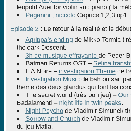
leopold Auer for violin and piano ( la mél
Paganini , niccolo
Caprice 1,2,3 op1.
Episode 2
: Le retour à la réalité et le débu
Agrippa’s ending
de Mikko Termia tir
the dark Descent.
3h de musique effrayante
de Peder B
Batman Returns OST –
Selina transf
L.A Noire –
investigation Theme
de ba
Investigation Music
de bah on sait pa
thème des deux glandus qui font les co
The secret world (très bon jeu) –
Our 
Badalamenti –
night life in twin peaks
.
Night Psycho
de Vladimir Simunek tir
Sorrow and Church
de Vladimir Simun
du jeu Mafia.