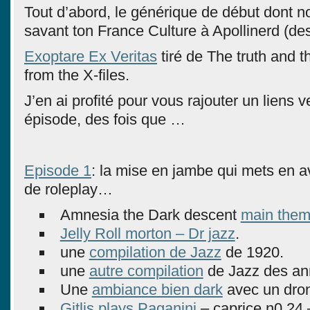
Tout d’abord, le générique de début dont 
savant ton France Culture à Apollinerd (de
Exoptare Ex Veritas
tiré de The truth and t
from the X-files.
J’en ai profité pour vous rajouter un liens 
épisode, des fois que …
Episode 1
: la mise en jambe qui mets en a
de roleplay…
Amnesia the Dark descent
main the
Jelly Roll morton – Dr jazz
.
une
compilation de Jazz
de 1920.
une
autre compilation
de Jazz des an
Une
ambiance bien dark
avec un dro
Gitlis plays Paganini
– caprice n0 24 