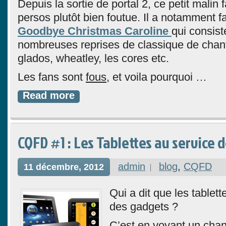
Depuis la sortie de portal 2, ce petit malin 
persos plutôt bien foutue. Il a notamment fai
Goodbye Christmas Caroline
qui consist
nombreuses reprises de classique de chan
glados, wheatley, les cores etc.
Les fans sont
fous
, et voila pourquoi …
Read more
CQFD #1 : Les Tablettes au service 
admin
blog
,
CQFD
11 décembre, 2012
Qui a dit que les tablet
des gadgets ?
C’est en voyant un chan