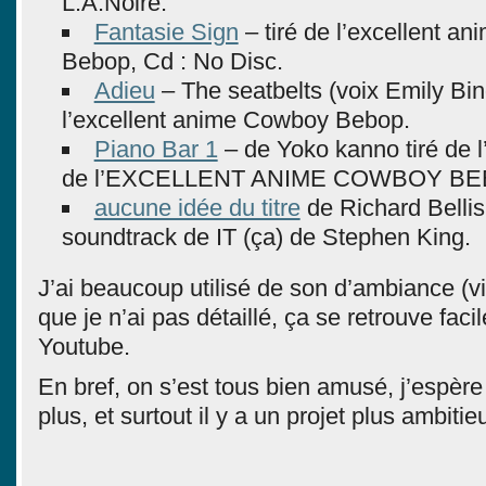
L.A.Noire.
Fantasie Sign
– tiré de l’excellent a
Bebop, Cd : No Disc.
Adieu
– The seatbelts (voix Emily Bind
l’excellent anime Cowboy Bebop.
Piano Bar 1
– de Yoko kanno tiré de l
de l’EXCELLENT ANIME COWBOY BE
aucune idée du titre
de Richard Bellis 
soundtrack de IT (ça) de Stephen King.
J’ai beaucoup utilisé de son d’ambiance (vil
que je n’ai pas détaillé, ça se retrouve fac
Youtube.
En bref, on s’est tous bien amusé, j’espèr
plus, et surtout il y a un projet plus ambitie