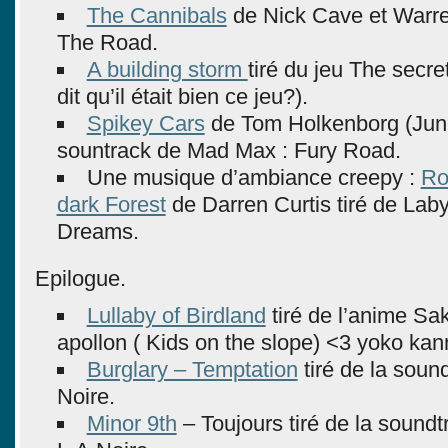
The Cannibals
de Nick Cave et Warren 
The Road.
A building storm
tiré du jeu The secre
dit qu’il était bien ce jeu?).
Spikey Cars
de Tom Holkenborg (Junki
sountrack de Mad Max : Fury Road.
Une musique d’ambiance creepy :
Ro
dark Forest
de Darren Curtis tiré de Laby
Dreams.
Epilogue.
Lullaby of Birdland
tiré de l’anime Sa
apollon ( Kids on the slope) <3 yoko kan
Burglary – Temptation
tiré de la soun
Noire.
Minor 9th
– Toujours tiré de la soundt