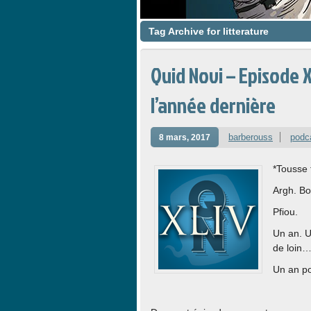
Tag Archive for litterature
Quid Novi – Episode 
l’année dernière
barberouss
podc
8 mars, 2017
*Tousse 
Argh. Bo
Pfiou.
Un an. U
de loin
Un an po