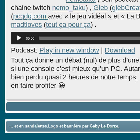
chaine twitch
nemo_taku
) ,
Gleb
(
glebCréat
(
pcqdg.com
avec « le jeu vidéal » et « La B
madtloves
(
tout ça pour ça
) .
Lecteur
00:00
audio
Podcast:
Play in new window
|
Download
Tout ça donne un débat (nul) de plus d’une
si une console c’est mieux qu’un PC. Autan
bien perdu quasi 2 heures de notre temps, al
en faire profiter 😀
... et en sandalettes.Logo et bannière par
Gaby Le Dorze.