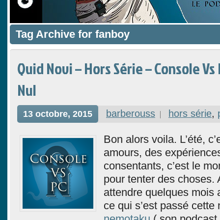
Tag Archive for fanboy
Quid Novi – Hors Série – Console Vs
Nul
barberouss
hors série
,
13 octobre, 2015
Bon alors voila. L’été, c’
amours, des expériences
consentants, c’est le m
pour tenter des choses. Al
attendre quelques mois a
ce qui s’est passé cette n
nemotaku
( son podcast