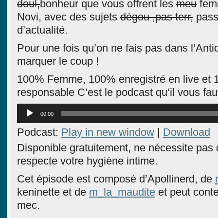
doul,
bonheur que vous offrent les
meu
fem
Novi, avec des sujets
dégou ,pas terr,
pass
d’actualité.
Pour une fois qu’on ne fais pas dans l’Antique
marquer le coup !
100% Femme, 100% enregistré en live et 
responsable C’est le podcast qu’il vous f
Lecteur
00:00
audio
Podcast:
Play in new window
|
Download
Disponible gratuitement, ne nécessite pas d
respecte votre hygiène intime.
Cet épisode est composé d’Apollinerd, de
keninette et de
m_la_maudite
et peut conte
mec.